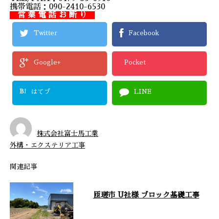
携帯電話：090-2410-6530
営 業 電 話 お 断 り
Twitter
Facebook
Google+
Pocket
B!
はてブ
LINE
株式会社富士馬工業
外構・エクステリア工事
関連記事
匝瑳市 U社様 ブロック基礎工事
株式会社富士馬工業が行なったブ