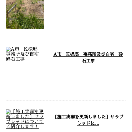
ロック基礎工事についてご紹介い
たします。 施工地域：匝瑳市 施
工現場： …
A市 K様邸 事務所及び自宅 砕
石工事
今回は砕石工事を行なった様子を
ご紹介いたします！ A市 K様
邸 事務所及び自宅 砕石工事
コンクリー …
【施工実績を更新しました】サラブ
レッドに…