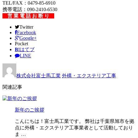
TEL/FAX：0479-85-6910
携帯電話：090-2410-6530
営 業 電 話 お 断 り
Twitter
Facebook
Google+
Pocket
B!
はてブ
LINE
株式会社富士馬工業
外構・エクステリア工事
関連記事
新年のご挨拶
こんにちは！富士馬工業です。 弊社は千葉県旭市を拠
点に外構・エクステリア工事業者として活動しており
ま …