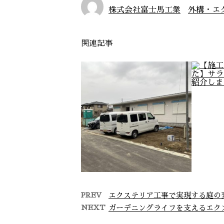
株式会社富士馬工業
外構・エ
関連記事
PREV
エクステリア工事で実現する庭の
NEXT
ガーデニングライフを支えるエク
香取市野田 K様邸 外構
【施