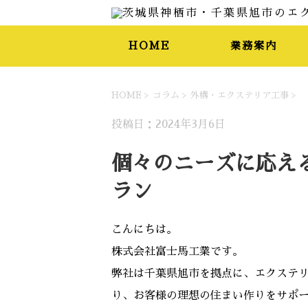
HOME
業務案内
HOME
>
コラム
>
外構・エクステリア工事
>
投稿日：2024年3月6日
個々のニーズに応え
ラン
こんにちは。
株式会社富士馬工業です。
弊社は千葉県旭市を拠点に、エクステ
り、お客様の理想の住まい作りをサポ