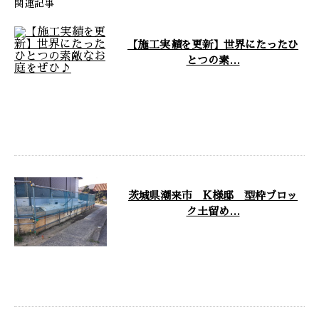
関連記事
【施工実績を更新】世界にたったひ
とつの素…
こんにちは！富士馬工業です。
弊社は千葉県旭市を拠点に外構・
エクステリア工事業者として活動
しておりま …
茨城県潮来市 K様邸 型枠ブロッ
ク土留め…
今回は、個人宅で行なった型枠ブ
ロック土留め工事の様子をご紹介
いたします。 茨城県潮来市 K様
邸 型枠 …