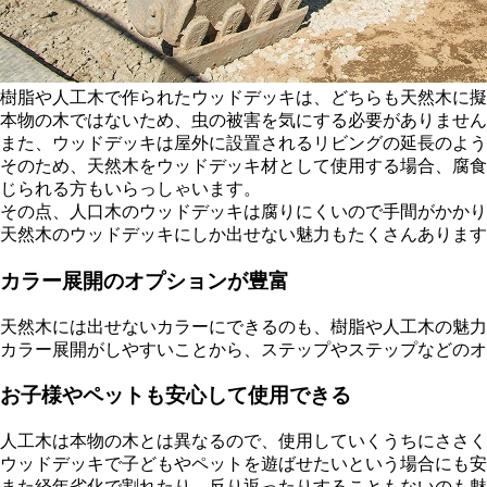
樹脂や人工木で作られたウッドデッキは、どちらも天然木に擬
本物の木ではないため、虫の被害を気にする必要がありません
また、ウッドデッキは屋外に設置されるリビングの延長のよう
そのため、天然木をウッドデッキ材として使用する場合、腐食
じられる方もいらっしゃいます。
その点、人口木のウッドデッキは腐りにくいので手間がかかり
天然木のウッドデッキにしか出せない魅力もたくさんあります
カラー展開のオプションが豊富
天然木には出せないカラーにできるのも、樹脂や人工木の魅力
カラー展開がしやすいことから、ステップやステップなどのオ
お子様やペットも安心して使用できる
人工木は本物の木とは異なるので、使用していくうちにささく
ウッドデッキで子どもやペットを遊ばせたいという場合にも安
また経年劣化で割れたり、反り返ったりすることもないのも魅