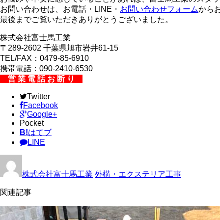
お問い合わせは、お電話・LINE・
お問い合わせフォーム
から
最後までご覧いただきありがとうございました。
株式会社富士馬工業
〒289-2602 千葉県旭市岩井61-15
TEL/FAX：0479-85-6910
携帯電話：090-2410-6530
営 業 電 話 お 断 り
Twitter
Facebook
Google+
Pocket
B!
はてブ
LINE
株式会社富士馬工業
外構・エクステリア工事
関連記事